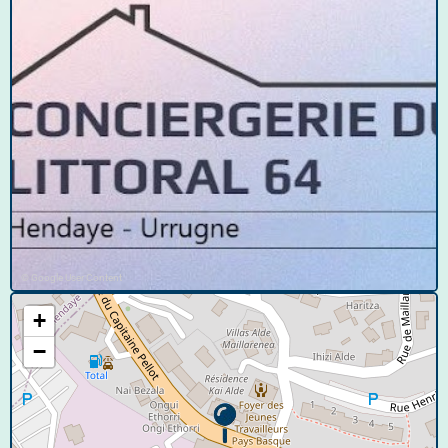
© Google User Content
+
−