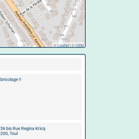
© Leaflet
|
©
OSM
bricolage !!
36 bis Rue Regina Kricq
200, Toul