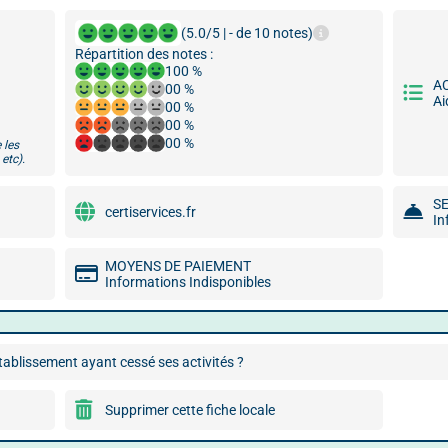
(5.0/5 | - de 10 notes)
Répartition des notes :
100 %
A
00 %
Ai
00 %
00 %
00 %
 les
etc).
S
certiservices.fr
In
MOYENS DE PAIEMENT
Informations Indisponibles
ablissement ayant cessé ses activités ?
Supprimer cette fiche locale