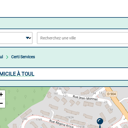
ul
Certi Services
OMICILE À TOUL
+
−