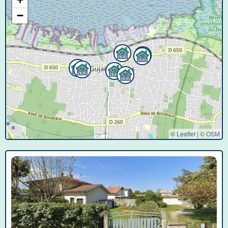
−
© Leaflet
|
©
OSM