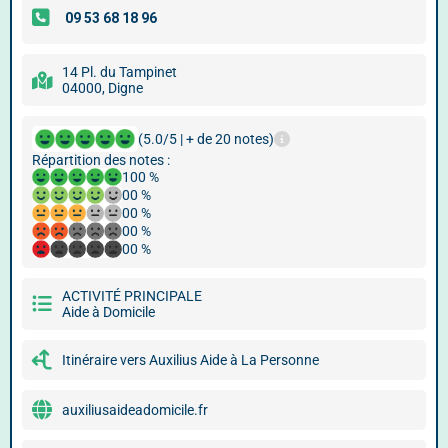
14 Pl. du Tampinet
04000, Digne
(5.0/5 | + de 20 notes)
Répartition des notes :
100 %
00 %
00 %
00 %
00 %
ACTIVITÉ PRINCIPALE
Aide à Domicile
Itinéraire vers Auxilius Aide à La Personne
auxiliusaideadomicile.fr